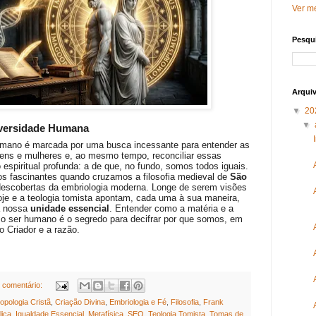
Ver me
Pesqui
Arqui
▼
20
▼
iversidade Humana
umano é marcada por uma busca incessante para entender as
mens e mulheres e, ao mesmo tempo, reconciliar essas
espiritual profunda: a de que, no fundo, somos todos iguais.
os fascinantes quando cruzamos a filosofia medieval de
São
escobertas da embriologia moderna. Longe de serem visões
hoje e a teologia tomista apontam, cada uma à sua maneira,
a nossa
unidade essencial
. Entender como a matéria e a
o ser humano é o segredo para decifrar por que somos, em
o Criador e a razão.
comentário:
opologia Cristã
,
Criação Divina
,
Embriologia e Fé
,
Filosofia
,
Frank
lica
,
Igualdade Essencial
,
Metafísica
,
SEO
,
Teologia Tomista
,
Tomas de