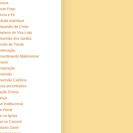
nsura
ssar-Fogo
ncia e Fé
bate espiritual
paixão de Cristo
plexo de Vira-Lata
munhão dos Santos
cílio de Trento
ndenação
sentimento Matrimonial
nsolo
nspiração
nversão
versão Católica
pos encontrados
ação Divina
ança
se Institucional
se moral
se na Igreja
se no Cárcere
stiano Zanin