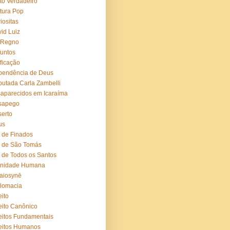
to Verdadeiro
tura Pop
iositas
id Luiz
 Regno
untos
ficação
pendência de Deus
utada Carla Zambelli
aparecidos em Icaraíma
sapego
erto
us
 de Finados
 de São Tomás
 de Todos os Santos
gnidade Humana
aiosynē
lomacia
eito
eito Canônico
eitos Fundamentais
eitos Humanos