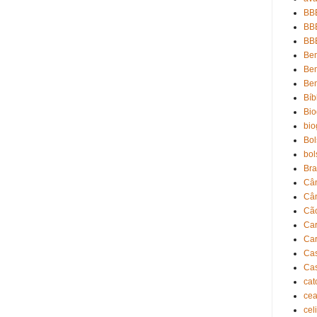
BB
BB
BBB
Be
Be
Bem
Bíb
Bio
bio
Bol
bol
Bra
Câ
Câ
Cã
Ca
Car
Ca
Cas
cat
cea
cel