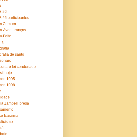
B
B 26
 26 participantes
m Comum
m-Aventuranças
-Feito
lia
grafia
grafia de santo
sonaro
sonaro foi condenado
sil hoje
non 1095
non 1098
o
ridade
la Zambelli presa
samento
o Icaraíma
olicismo
rá
ibato