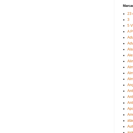
Marca
23 
3
5 V
A P
Adu
Ad
Ala
Ale
Ali
Al
Alm
Al
Ang
Ant
Ant
Ant
Apo
Arr
ata
Au
ava