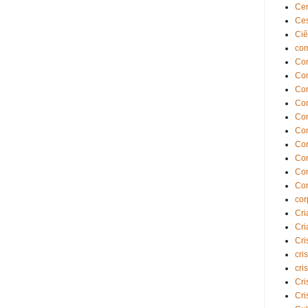
Ce
Ce
Ciê
com
Com
Com
Co
Con
Co
Con
Co
Co
Co
Con
cor
Cri
Cri
Cri
cri
cri
Cri
Cri