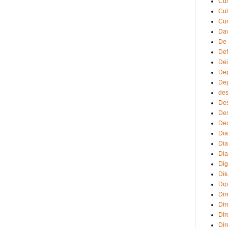
Cul
Cul
Cur
Dav
De
Def
Dei
De
Dep
des
De
Des
De
Dia
Dia
Dia
Di
Dik
Dip
Dir
Dir
Dir
Dir