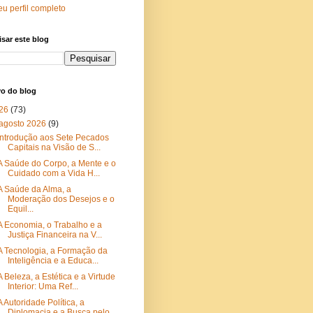
u perfil completo
sar este blog
vo do blog
26
(73)
agosto 2026
(9)
Introdução aos Sete Pecados
Capitais na Visão de S...
A Saúde do Corpo, a Mente e o
Cuidado com a Vida H...
A Saúde da Alma, a
Moderação dos Desejos e o
Equil...
A Economia, o Trabalho e a
Justiça Financeira na V...
A Tecnologia, a Formação da
Inteligência e a Educa...
A Beleza, a Estética e a Virtude
Interior: Uma Ref...
A Autoridade Política, a
Diplomacia e a Busca pelo...