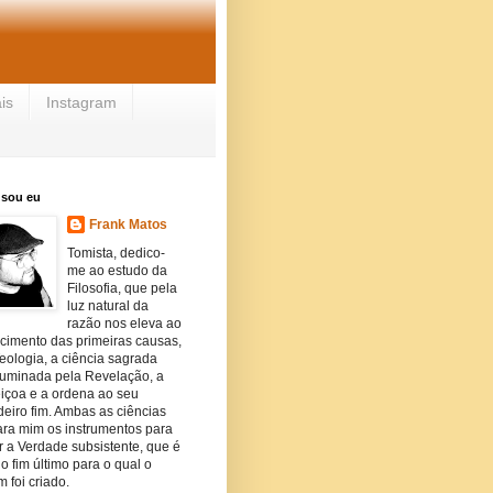
is
Instagram
sou eu
Frank Matos
Tomista, dedico-
me ao estudo da
Filosofia, que pela
luz natural da
razão nos eleva ao
cimento das primeiras causas,
eologia, a ciência sagrada
iluminada pela Revelação, a
eiçoa e a ordena ao seu
eiro fim. Ambas as ciências
ara mim os instrumentos para
 a Verdade subsistente, que é
o fim último para o qual o
 foi criado.