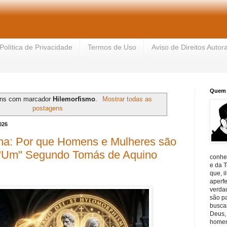
Política de Privacidade
Termos de Uso
Aviso de Direitos Autora
Quem 
ens com marcador
Hilemorfismo
.
Mostrar todas as
postagens
026
lma: Por que Homens e Mulheres são
 "Um" Segundo Tomás de Aquino
conhe
e da T
que, 
aperf
verdad
são p
buscar
Deus, 
homem