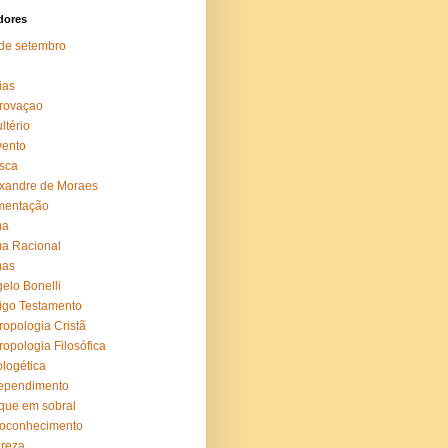
dores
de setembro
ias
rovaçao
ltério
vento
sca
xandre de Moraes
mentação
ma
a Racional
mas
elo Bonelli
igo Testamento
ropologia Cristã
ropologia Filosófica
logética
ependimento
que em sobral
toconhecimento
reza