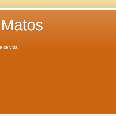
 Matos
a de vida.