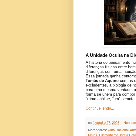
A Unidade Oculta na D
A história do pensamento h
diferenças físicas entre ho
diferenças com uma intuição 
Essa jornada ganha contorn
Tomás de Aquino
com as d
excludentes, a biologia de 
para uma mesma verdade: 
forma se unem para compor 
última análise, “um” perante 
Continue lendo...
on
fevereiro 27, 2026
Nenhum 
Marcadores:
Alma Racional
,
Antr
Matos
,
Hilemorfismo
,
Igreja Cató