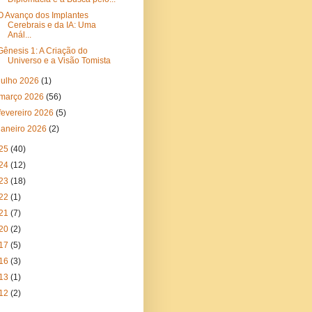
O Avanço dos Implantes
Cerebrais e da IA: Uma
Anál...
Gênesis 1: A Criação do
Universo e a Visão Tomista
julho 2026
(1)
março 2026
(56)
fevereiro 2026
(5)
janeiro 2026
(2)
25
(40)
24
(12)
23
(18)
22
(1)
21
(7)
20
(2)
17
(5)
16
(3)
13
(1)
12
(2)